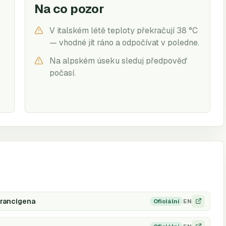
Na co pozor
V italském létě teploty překračují 38 °C
— vhodné jít ráno a odpočívat v poledne.
Na alpském úseku sleduj předpověď
počasí.
Francigena
EN
Oficiální