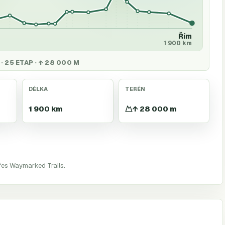
Řím
1 900 km
· 25 ETAP · ↑ 28 000 M
DÉLKA
TERÉN
1 900 km
↑ 28 000 m
řes Waymarked Trails.