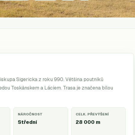
biskupa Sigericka z roku 990. Většina poutníků
 vedou Toskánskem a Láciem. Trasa je značena bílou
NÁROČNOST
CELK. PŘEVÝŠENÍ
Střední
28 000
m