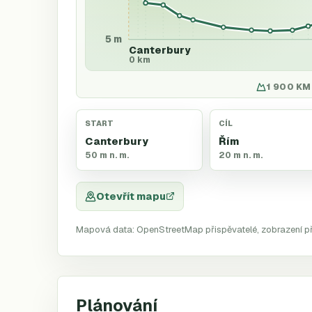
5 m
Canterbury
0 km
1 900 KM 
START
CÍL
Canterbury
Řím
50 m n. m.
20 m n. m.
Otevřít mapu
Mapová data: OpenStreetMap přispěvatelé, zobrazení p
Plánování