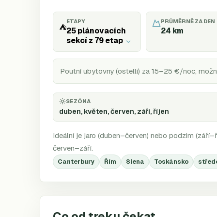
ETAPY
PRŮMĚRNĚ ZA DEN
⛺
25 plánovacích
24
km
sekcí z 79 etap
Poutní ubytovny (ostelli) za 15–25 €/noc, mož
SEZÓNA
duben, květen, červen, září, říjen
Ideální je jaro (duben–červen) nebo podzim (září–ří
červen–září.
Canterbury
Řím
Siena
Toskánsko
střed
Co od treku čekat