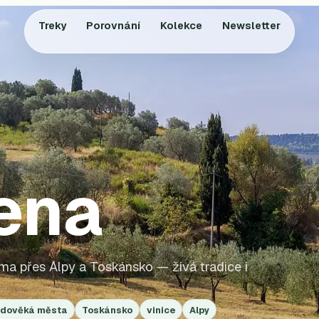
Treky
Porovnání
Kolekce
Newsletter
ena
ma přes Alpy a Toskánsko — živá tradice i
edověká města
Toskánsko
vinice
Alpy