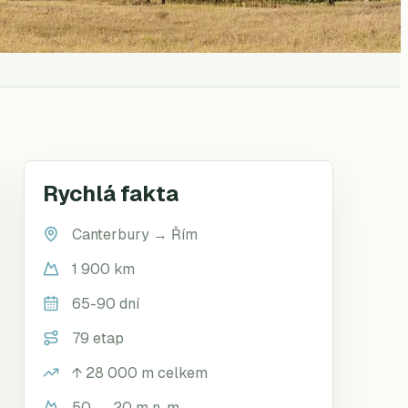
Rychlá fakta
Canterbury
→
Řím
1 900 km
65-90 dní
79 etap
↑
28 000
m celkem
50 → 20 m n. m.