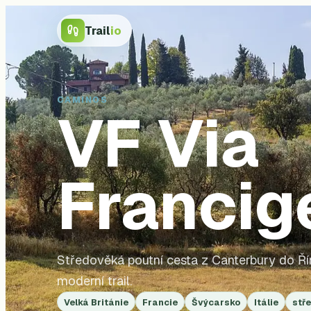
Trail
io
CAMINOS
VF
Via
Francig
Středověká poutní cesta z Canterbury do Ří
moderní trail.
Velká Británie
Francie
Švýcarsko
Itálie
stř