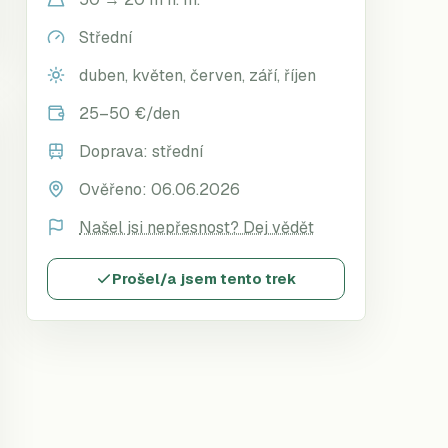
Střední
duben, květen, červen, září, říjen
25–50 €/den
Doprava:
střední
Ověřeno:
06.06.2026
Našel jsi nepřesnost? Dej vědět
Prošel/a jsem tento trek