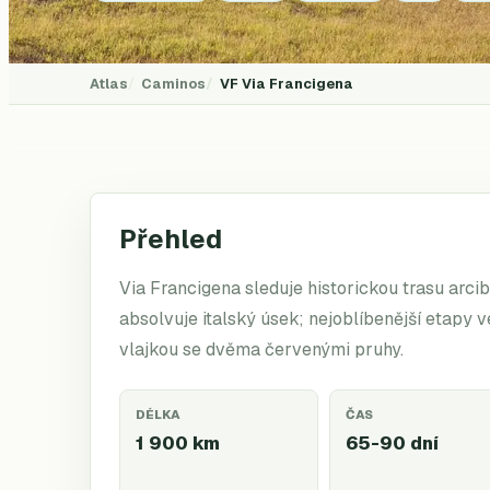
Atlas
Caminos
VF
Via Francigena
Přehled
Via Francigena sleduje historickou trasu arci
absolvuje italský úsek; nejoblíbenější etapy
vlajkou se dvěma červenými pruhy.
DÉLKA
ČAS
1 900 km
65-90 dní