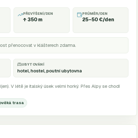
PŘEVÝŠENÍ/DEN
PRŮMĚR/DEN
↑
350
m
25–50 €/den
nost přenocovat v klášterech zdarma.
UBYTOVÁNÍ
hotel, hostel, poutní ubytovna
jen). V létě je italský úsek velmi horký. Přes Alpy se chodí
ověká trasa