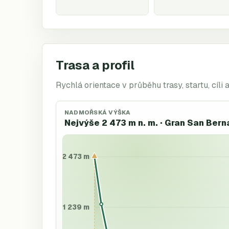
Trasa a profil
Rychlá orientace v průběhu trasy, startu, cíli 
NADMOŘSKÁ VÝŠKA
Nejvýše 2 473 m n. m. · Gran San Ber
2 473 m
1 239 m