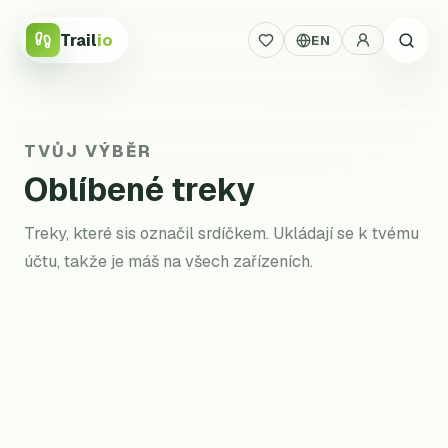
Trail
io
EN
TVŮJ VÝBĚR
Oblíbené treky
Treky, které sis označil srdíčkem. Ukládají se k tvému
účtu, takže je máš na všech zařízeních.