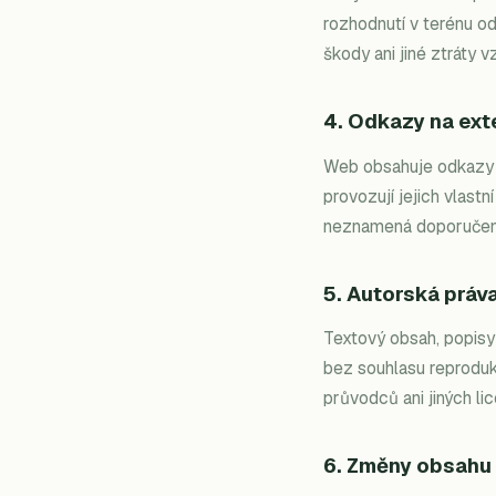
rozhodnutí v terénu o
škody ani jiné ztráty v
4. Odkazy na exte
Web obsahuje odkazy n
provozují jejich vlast
neznamená doporučení
5. Autorská práv
Textový obsah, popisy 
bez souhlasu reproduko
průvodců ani jiných li
6. Změny obsahu