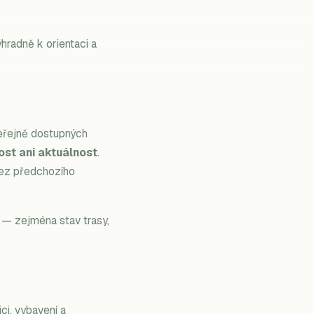
hradně k orientaci a
veřejně dostupných
ost ani aktuálnost
.
bez předchozího
 — zejména stav trasy,
ci, vybavení a