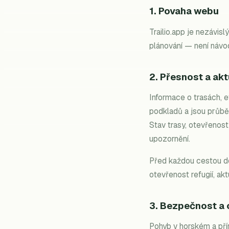
1. Povaha webu
Trailio.app je nezávis
plánování — není náv
2. Přesnost a ak
Informace o trasách, 
podkladů a jsou průbě
Stav trasy, otevřenos
upozornění.
Před každou cestou do
otevřenost refugií, akt
3. Bezpečnost a
Pohyb v horském a přír