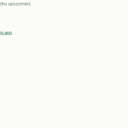
zího upozornění.
io.app
.