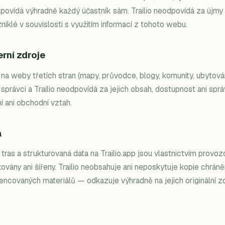
dpovídá výhradně každý účastník sám. Trailio neodpovídá za újmy
zniklé v souvislosti s využitím informací z tohoto webu.
rní zdroje
a weby třetích stran (mapy, průvodce, blogy, komunity, ubytová
ní správci a Trailio neodpovídá za jejich obsah, dostupnost ani sp
 ani obchodní vztah.
a
tras a strukturovaná data na Trailio.app jsou vlastnictvím provo
vány ani šířeny. Trailio neobsahuje ani neposkytuje kopie chrán
cencovaných materiálů — odkazuje výhradně na jejich originální zd