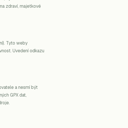
 na zdraví, majetkové
ní). Tyto weby
rávnost. Uvedení odkazu
zovatele a nesmí být
ěných GPX dat,
roje.