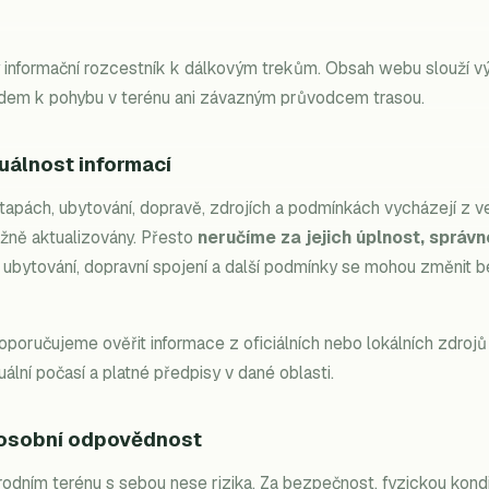
lý informační rozcestník k dálkovým trekům. Obsah webu slouží vý
odem k pohybu v terénu ani závazným průvodcem trasou.
tuálnost informací
etapách, ubytování, dopravě, zdrojích a podmínkách vycházejí z 
žně aktualizovány. Přesto
neručíme za jejich úplnost, správn
t ubytování, dopravní spojení a další podmínky se mohou změnit 
poručujeme ověřit informace z oficiálních nebo lokálních zdrojů
uální počasí a platné předpisy v dané oblasti.
 osobní odpovědnost
odním terénu s sebou nese rizika. Za bezpečnost, fyzickou kondi