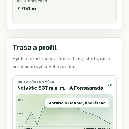
CELK. PŘEVÝŠENÍ
7 700
m
Trasa a profil
Rychlá orientace v průběhu trasy, startu, cíli a
náročnosti výškového profilu.
NADMOŘSKÁ VÝŠKA
Nejvýše 837 m n. m. · A Fonsagrada
837 m
Asturie a Galicie, Španělsko
554 m
270 m
Oviedo
Santiago de Compostela