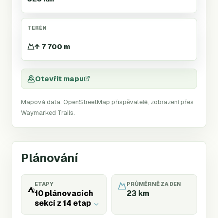
TERÉN
↑ 7 700 m
Otevřít mapu
Mapová data: OpenStreetMap přispěvatelé, zobrazení přes
Waymarked Trails.
Plánování
ETAPY
PRŮMĚRNĚ ZA DEN
⛺
10 plánovacích
23
km
sekcí z 14 etap