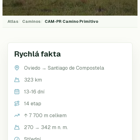
Atlas
Caminos
CAM-PR
Camino Primitivo
Rychlá fakta
Oviedo
→
Santiago de Compostela
323 km
13-16 dní
14 etap
↑
7 700
m celkem
270 → 342 m n. m.
Střední