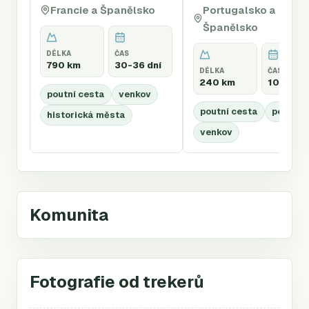
Francie a Španělsko
Portugalsko a
Španělsko
DÉLKA
ČAS
790 km
30-36 dní
DÉLKA
ČAS
240 km
10-14 dn
poutní cesta
venkov
poutní cesta
pobřeží
historická města
venkov
Komunita
Fotografie od trekerů