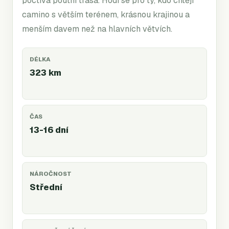
poctivá poutní trasa. Hodí se pro ty, kdo chtějí
camino s větším terénem, krásnou krajinou a
menším davem než na hlavních větvích.
DÉLKA
323 km
ČAS
13-16 dní
NÁROČNOST
Střední