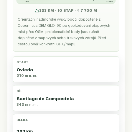
0 km
323 km
323 KM · 10 ETAP · ↑ 7 700 M
Orientační nadmořské výšky bodů, dopočtené z
Copernicus DEM GLO-90 po geokódování etapových
míst přes OSM; problematické body jsou ručně
doplněné z mapových nebo trekových zdrojů. Před
cestou ověř konkrétní GPX/mapu.
START
Oviedo
270 m n. m.
CÍL
Santiago de Compostela
342 m n. m.
DÉLKA
323 km