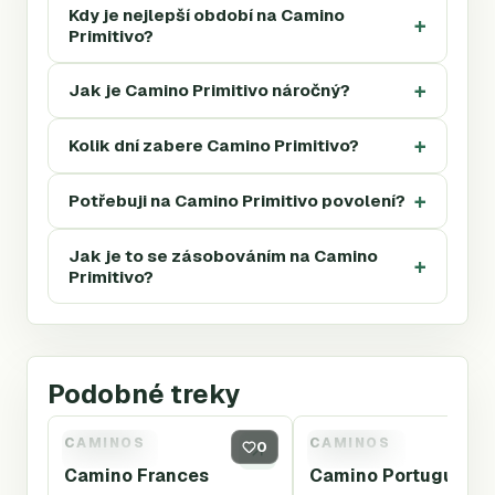
Kdy je nejlepší období na Camino
Primitivo?
Jak je Camino Primitivo náročný?
Kolik dní zabere Camino Primitivo?
Potřebuji na Camino Primitivo povolení?
Jak je to se zásobováním na Camino
Primitivo?
Podobné treky
CAMINOS
CAMINOS
CAM-FR
0
CAM-PT
Camino Frances
Camino Portugues