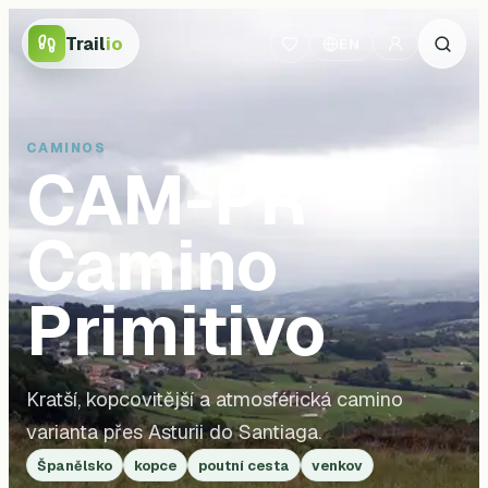
Trail
io
EN
CAMINOS
CAM-PR
Camino
Primitivo
Kratší, kopcovitější a atmosférická camino
varianta přes Asturii do Santiaga.
Španělsko
kopce
poutní cesta
venkov