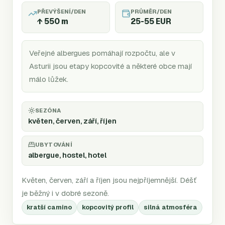
PŘEVÝŠENÍ/DEN
PRŮMĚR/DEN
↑
550
m
25-55 EUR
Veřejné albergues pomáhají rozpočtu, ale v
Asturii jsou etapy kopcovité a některé obce mají
málo lůžek.
SEZÓNA
květen, červen, září, říjen
UBYTOVÁNÍ
albergue, hostel, hotel
Květen, červen, září a říjen jsou nejpříjemnější. Déšť
je běžný i v dobré sezoně.
kratší camino
kopcovitý profil
silná atmosféra