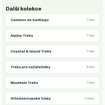
Další kolekce
Caminos de Santiago
7 tras
Alpine Treks
7 tras
Coastal & Island Treks
7 tras
Treky pro začátečníky
6 tras
Mountain Treks
7 tras
Středoevropské treky
3 trasy