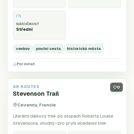
NÁROČNOST
Střední
venkov
poutní cesta
historická města
Porovnat
GR ROUTES
GR70
0
Stevenson Trail
Cevenny, Francie
Literární dálkový trek po stopách Roberta Louise
Stevensona, vhodný i pro první vícedenní trek.