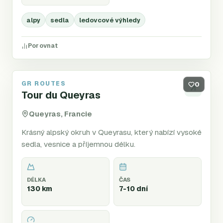
alpy
sedla
ledovcové výhledy
Porovnat
GR ROUTES
GR58
0
Tour du Queyras
Queyras, Francie
Krásný alpský okruh v Queyrasu, který nabízí vysoké
sedla, vesnice a příjemnou délku.
DÉLKA
ČAS
130 km
7-10 dní