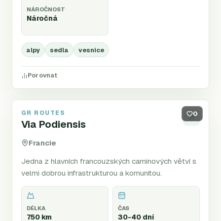
NÁROČNOST
Náročná
alpy
sedla
vesnice
Porovnat
GR ROUTES
GR65
0
Via Podiensis
Francie
Jedna z hlavních francouzských caminových větví s
velmi dobrou infrastrukturou a komunitou.
DÉLKA
ČAS
750 km
30-40 dní