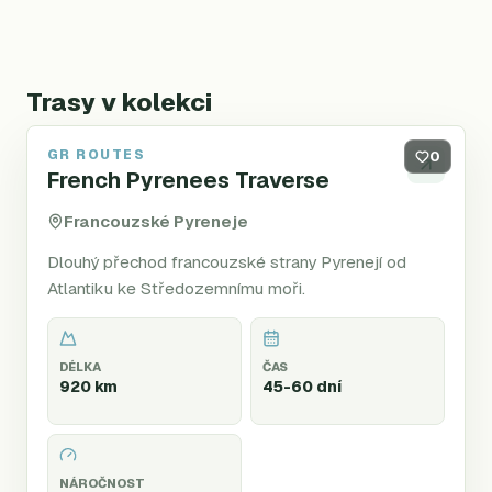
Trasy v kolekci
GR ROUTES
GR10
0
French Pyrenees Traverse
Francouzské Pyreneje
Dlouhý přechod francouzské strany Pyrenejí od
Atlantiku ke Středozemnímu moři.
DÉLKA
ČAS
920 km
45-60 dní
NÁROČNOST