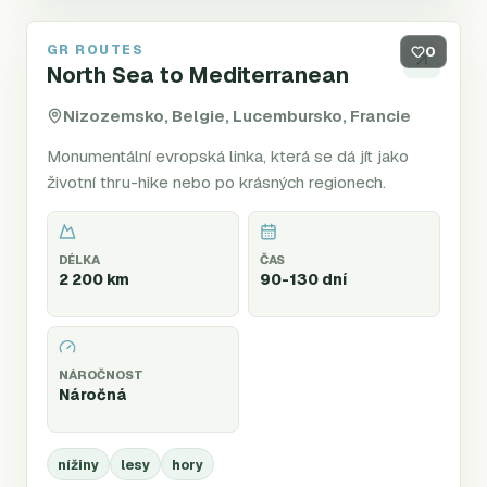
GR ROUTES
GR5
0
North Sea to Mediterranean
Nizozemsko, Belgie, Lucembursko, Francie
Monumentální evropská linka, která se dá jít jako
životní thru-hike nebo po krásných regionech.
DÉLKA
ČAS
2 200 km
90-130 dní
NÁROČNOST
Náročná
nížiny
lesy
hory