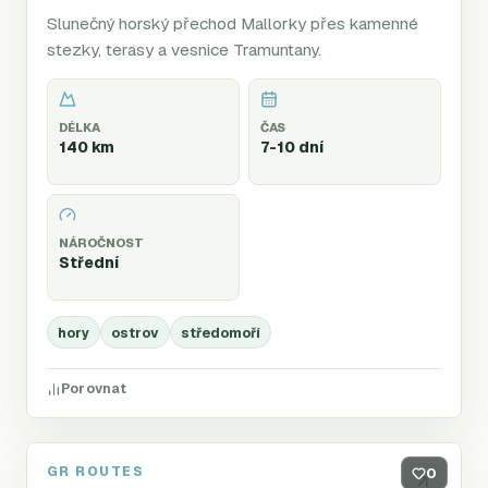
Slunečný horský přechod Mallorky přes kamenné
stezky, terasy a vesnice Tramuntany.
DÉLKA
ČAS
140 km
7-10 dní
NÁROČNOST
Střední
hory
ostrov
středomoří
Porovnat
GR ROUTES
GR34
0