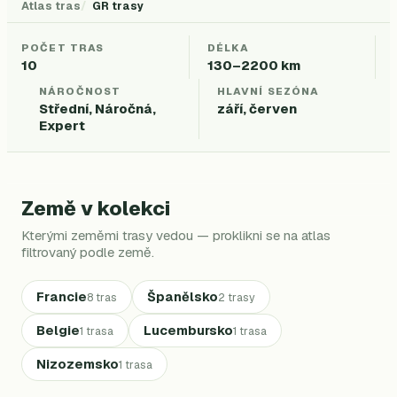
Atlas tras
GR trasy
POČET TRAS
DÉLKA
10
130–2200 km
NÁROČNOST
HLAVNÍ SEZÓNA
Střední, Náročná,
září, červen
Expert
Země v kolekci
Kterými zeměmi trasy vedou — proklikni se na atlas
filtrovaný podle země.
Francie
Španělsko
8 tras
2 trasy
Belgie
Lucembursko
1 trasa
1 trasa
Nizozemsko
1 trasa