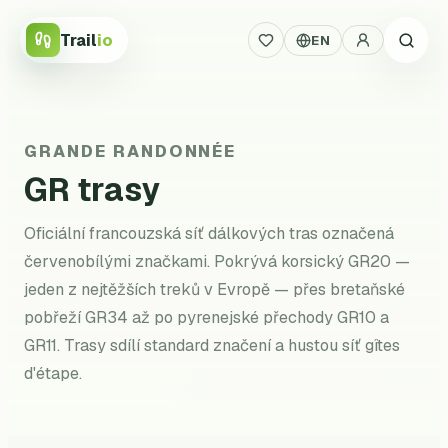
Trail
io
EN
GRANDE RANDONNÉE
GR trasy
Oficiální francouzská síť dálkových tras označená
červenobílými značkami. Pokrývá korsický GR20 —
jeden z nejtěžších treků v Evropě — přes bretaňské
pobřeží GR34 až po pyrenejské přechody GR10 a
GR11. Trasy sdílí standard značení a hustou síť gîtes
d'étape.