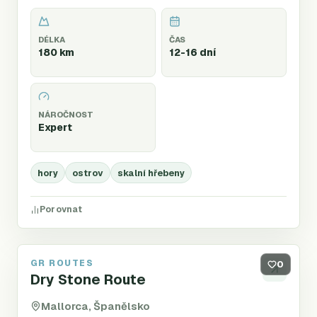
DÉLKA
ČAS
180 km
12-16 dní
NÁROČNOST
Expert
hory
ostrov
skalní hřebeny
Porovnat
GR ROUTES
GR221
0
Dry Stone Route
Mallorca, Španělsko