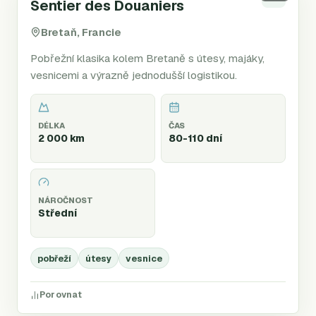
Sentier des Douaniers
Bretaň, Francie
Pobřežní klasika kolem Bretaně s útesy, majáky,
vesnicemi a výrazně jednodušší logistikou.
DÉLKA
ČAS
2 000 km
80-110 dní
NÁROČNOST
Střední
pobřeží
útesy
vesnice
Porovnat