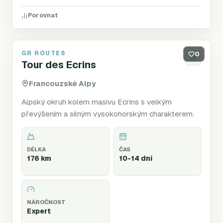
Porovnat
GR ROUTES
GR54
0
Tour des Ecrins
Francouzské Alpy
Alpský okruh kolem masivu Ecrins s velkým
převýšením a silným vysokohorským charakterem.
DÉLKA
ČAS
176 km
10-14 dní
NÁROČNOST
Expert