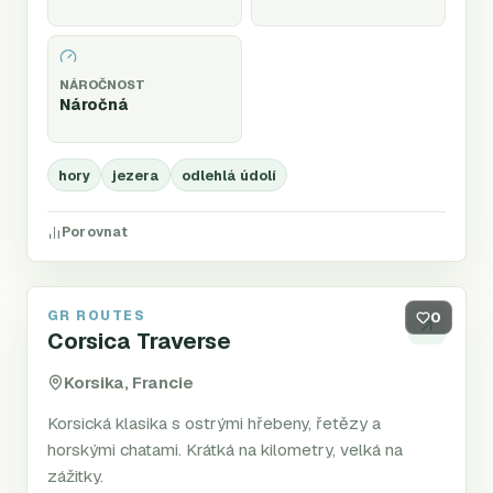
NÁROČNOST
Náročná
hory
jezera
odlehlá údolí
Porovnat
GR ROUTES
GR20
0
Corsica Traverse
Korsika, Francie
Korsická klasika s ostrými hřebeny, řetězy a
horskými chatami. Krátká na kilometry, velká na
zážitky.