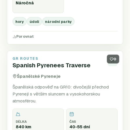
Náročná
hory
údolí
národní parky
Porovnat
GR ROUTES
GR11
0
Spanish Pyrenees Traverse
Španělské Pyreneje
Španělská odpověď na GR10: divočejší přechod
Pyrenejí s větším sluncem a vysokohorskou
atmosférou.
DÉLKA
ČAS
840 km
40-55 dní