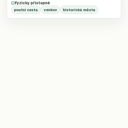
Fyzicky přístupné
poutní cesta
venkov
historická města
©
2026
Trailio —
nezávislý atlas dálkových treků
T