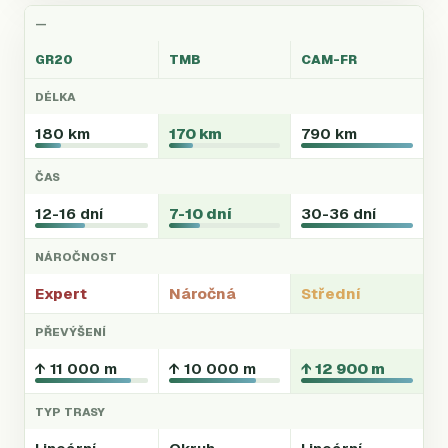
—
GR20
TMB
CAM-FR
DÉLKA
180 km
170 km
790 km
ČAS
12-16 dní
7-10 dní
30-36 dní
NÁROČNOST
Expert
Náročná
Střední
PŘEVÝŠENÍ
↑ 11 000 m
↑ 10 000 m
↑ 12 900 m
TYP TRASY