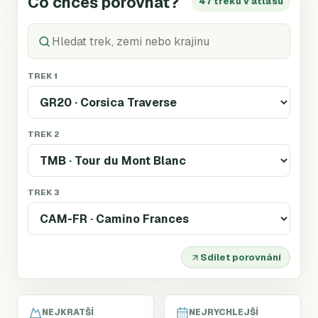
Co chceš porovnat?
47 treků v atlasu
TREK 1
TREK 2
TREK 3
Sdílet porovnání
NEJKRATŠÍ
NEJRYCHLEJŠÍ