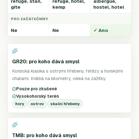
refuge, stan,
refuge, hotel,
albergue,
gite
kemp
hostel, hotel
PRO ZAČÁTEČNÍKY
Ne
Ne
✓ Ano
GR20: pro koho dává smysl
Korsická klasika s ostrými hřebeny, řetězy a horskými
chatami. Krátká na kilometry, velká na zážitky.
Pouze pro zkušené
Vysokohorský terén
hory
ostrov
skalní hřebeny
TMB: pro koho dává smysl