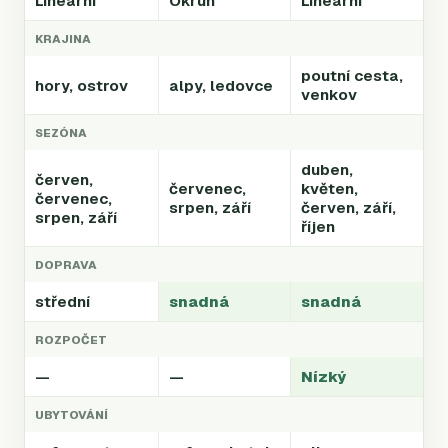
Lineární
Okruh
Lineární
KRAJINA
poutní cesta,
hory, ostrov
alpy, ledovce
venkov
SEZÓNA
duben,
červen,
červenec,
květen,
červenec,
srpen, září
červen, září,
srpen, září
říjen
DOPRAVA
střední
snadná
snadná
ROZPOČET
—
—
Nízký
UBYTOVÁNÍ