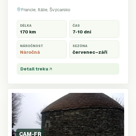
Francie, Itálie, Švýcarsko
DÉLKA
ČAS
170 km
7-10 dní
NÁROČNOST
SEZÓNA
Náročná
červenec
–září
Detail treku
CAM-FR