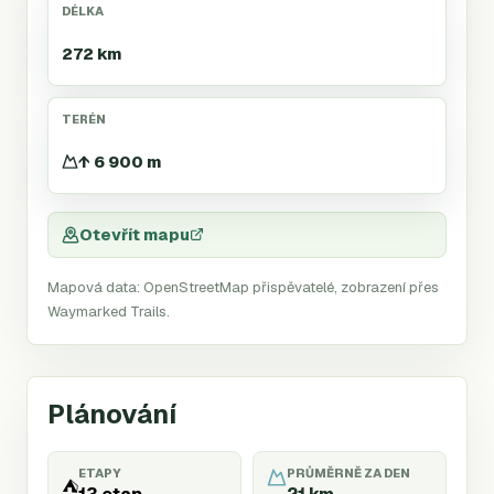
DÉLKA
272 km
TERÉN
↑ 6 900 m
Otevřít mapu
Mapová data: OpenStreetMap přispěvatelé, zobrazení přes
Waymarked Trails.
Plánování
ETAPY
PRŮMĚRNĚ ZA DEN
⛺