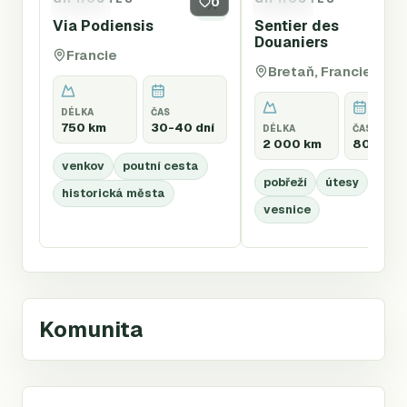
GR65
0
GR34
Via Podiensis
Sentier des
Douaniers
Francie
Bretaň, Francie
DÉLKA
ČAS
750 km
30-40 dní
DÉLKA
ČAS
2 000 km
80-110 d
venkov
poutní cesta
pobřeží
útesy
historická města
vesnice
Komunita