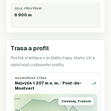
CELK. PŘEVÝŠENÍ
6 900
m
Trasa a profil
Rychlá orientace v průběhu trasy, startu, cíli a
náročnosti výškového profilu.
NADMOŘSKÁ VÝŠKA
Nejvýše 1 207 m n. m. · Pont-de-
Montvert
1 207 m
Cevenny, Francie
685 m