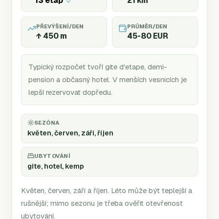
13 etap
21
km
PŘEVÝŠENÍ/DEN
PRŮMĚR/DEN
↑
450
m
45-80 EUR
Typický rozpočet tvoří gite d'etape, demi-
pension a občasný hotel. V menších vesnicích je
lepší rezervovat dopředu.
SEZÓNA
květen, červen, září, říjen
UBYTOVÁNÍ
gite, hotel, kemp
Květen, červen, září a říjen. Léto může být teplejší a
rušnější; mimo sezonu je třeba ověřit otevřenost
ubytování.