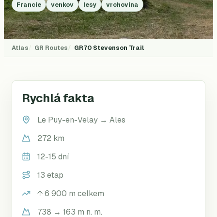
Francie
venkov
lesy
vrchovina
Atlas
GR Routes
GR70
Stevenson Trail
Rychlá fakta
Le Puy-en-Velay
→
Ales
272 km
12-15 dní
13 etap
↑
6 900
m celkem
738 → 163 m n. m.