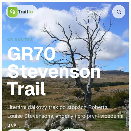
Trail
io
EN
GR ROUTES
GR70
Stevenson
Trail
Literární dálkový trek po stopách Roberta
Louise Stevensona, vhodný i pro první vícedenní
trek.