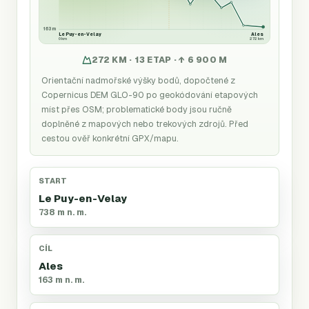
163 m
Le Puy-en-Velay
Ales
0 km
272 km
272 KM · 13 ETAP · ↑ 6 900 M
Orientační nadmořské výšky bodů, dopočtené z
Copernicus DEM GLO-90 po geokódování etapových
míst přes OSM; problematické body jsou ručně
doplněné z mapových nebo trekových zdrojů. Před
cestou ověř konkrétní GPX/mapu.
START
Le Puy-en-Velay
738 m n. m.
CÍL
Ales
163 m n. m.