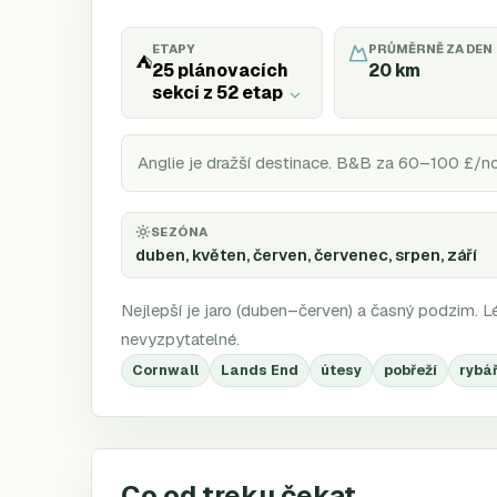
ETAPY
PRŮMĚRNĚ ZA DEN
⛺
25 plánovacích
20
km
sekcí z 52 etap
Anglie je dražší destinace. B&B za 60–100 £/no
SEZÓNA
duben, květen, červen, červenec, srpen, září
Nejlepší je jaro (duben–červen) a časný podzim. Lét
nevyzpytatelné.
Cornwall
Lands End
útesy
pobřeží
rybá
Co od treku čekat