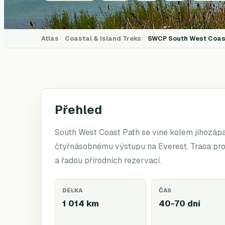
Atlas
Coastal & Island Treks
SWCP
South West Coas
Přehled
South West Coast Path se vine kolem jihozáp
čtyřnásobnému výstupu na Everest. Trasa pro
a řadou přírodních rezervací.
DÉLKA
ČAS
1 014 km
40-70 dní