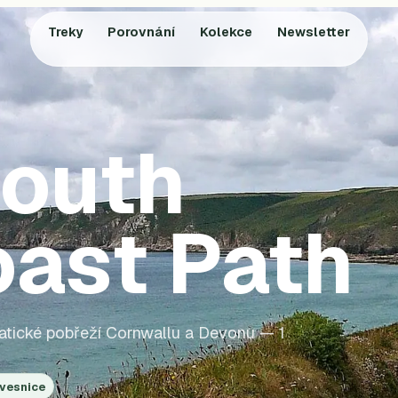
Treky
Porovnání
Kolekce
Newsletter
outh
ast Path
matické pobřeží Cornwallu a Devonu — 1
 vesnice