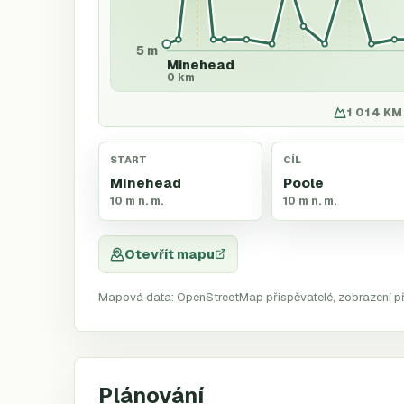
5 m
Minehead
0 km
1 014 KM 
START
CÍL
Minehead
Poole
10 m n. m.
10 m n. m.
Otevřít mapu
Mapová data: OpenStreetMap přispěvatelé, zobrazení p
Plánování