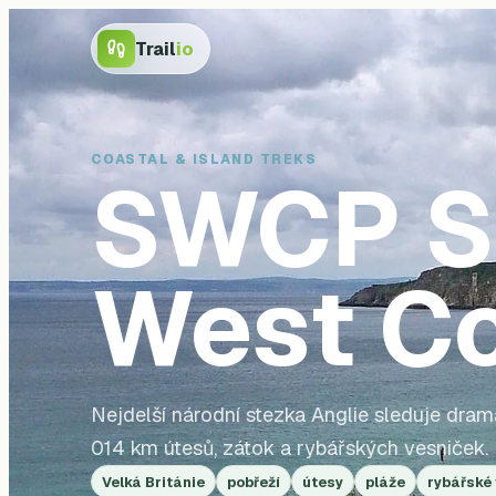
Trail
io
COASTAL & ISLAND TREKS
SWCP
S
West Co
Nejdelší národní stezka Anglie sleduje dra
014 km útesů, zátok a rybářských vesniček.
Velká Británie
pobřeží
útesy
pláže
rybářské