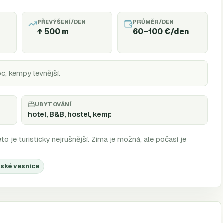
PŘEVÝŠENÍ/DEN
PRŮMĚR/DEN
↑
500
m
60–100 €/den
c, kempy levnější.
UBYTOVÁNÍ
hotel, B&B, hostel, kemp
o je turisticky nejrušnější. Zima je možná, ale počasí je
řské vesnice