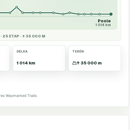
Poole
1 014 km
· 25 ETAP · ↑ 35 000 M
DÉLKA
TERÉN
1 014 km
↑ 35 000 m
řes Waymarked Trails.