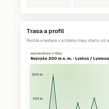
Trasa a profil
Rychlá orientace v průběhu trasy, startu, cíli 
NADMOŘSKÁ VÝŠKA
Nejvýše 200 m n. m. · Lynton / Lynmo
200 m
103 m