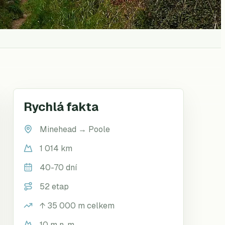
Rychlá fakta
Minehead
→
Poole
1 014 km
40-70 dní
52 etap
↑
35 000
m celkem
10 m n. m.