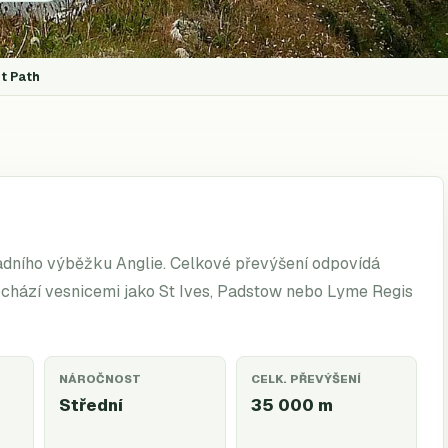
t Path
adního výběžku Anglie. Celkové převýšení odpovídá
chází vesnicemi jako St Ives, Padstow nebo Lyme Regis
NÁROČNOST
CELK. PŘEVÝŠENÍ
Střední
35 000
m