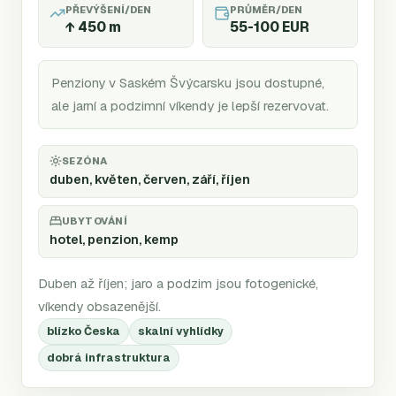
PŘEVÝŠENÍ/DEN
PRŮMĚR/DEN
↑
450
m
55-100 EUR
Penziony v Saském Švýcarsku jsou dostupné,
ale jarní a podzimní víkendy je lepší rezervovat.
SEZÓNA
duben, květen, červen, září, říjen
UBYTOVÁNÍ
hotel, penzion, kemp
Duben až říjen; jaro a podzim jsou fotogenické,
víkendy obsazenější.
blízko Česka
skalní vyhlídky
dobrá infrastruktura