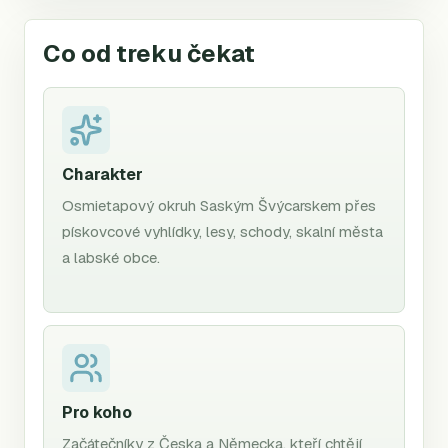
Co od treku čekat
Charakter
Osmietapový okruh Saským Švýcarskem přes
pískovcové vyhlídky, lesy, schody, skalní města
a labské obce.
Pro koho
Začátečníky z Česka a Německa, kteří chtějí