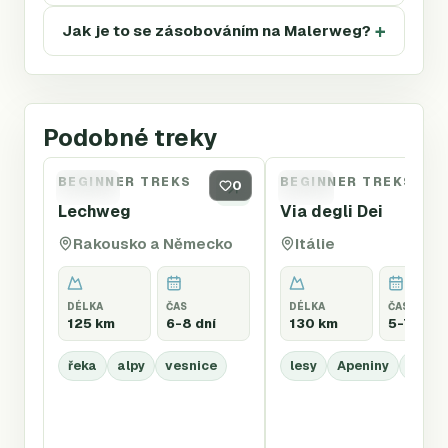
Jak je to se zásobováním na Malerweg?
Podobné treky
BEGINNER TREKS
BEGINNER TREKS
LECH
0
VDD
Lechweg
Via degli Dei
Rakousko a Německo
Itálie
DÉLKA
ČAS
DÉLKA
ČAS
125 km
6-8 dní
130 km
5-7 dní
řeka
alpy
vesnice
lesy
Apeniny
kašta