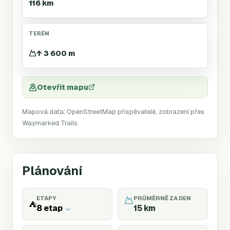
116 km
TERÉN
↑ 3 600 m
Otevřít mapu
Mapová data: OpenStreetMap přispěvatelé, zobrazení přes
Waymarked Trails.
Plánování
ETAPY
PRŮMĚRNĚ ZA DEN
⛺
8 etap
15
km