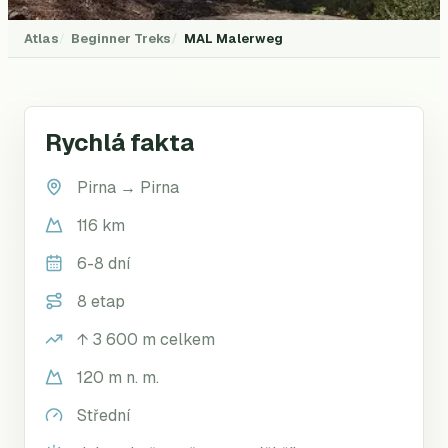
Atlas
Beginner Treks
MAL
Malerweg
Rychlá fakta
Pirna
→
Pirna
116 km
6-8 dní
8 etap
↑
3 600
m celkem
120 m n. m.
Střední