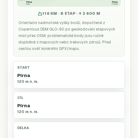
Pirna
Pirna
0 km
116 km
116 KM · 8 ETAP · ↑ 3 600 M
Orientační nadmořské výšky bodů, dopočtené z
Copernicus DEM GLO-90 po geokódování etapových
míst přes OSM; problematické body jsou ručně
doplněné z mapových nebo trekových zdrojů. Před
cestou ověř konkrétní GPX/mapu.
START
Pirna
120 m n. m.
CÍL
Pirna
120 m n. m.
DÉLKA