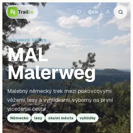
Trail
io
EN
BEGINNER TREKS
MAL
Malerweg
Malebný německý trek mezi pískovcovými
věžemi, lesy a vyhlídkami, výborný na první
vícedenní cestu.
Německo
lesy
skalní města
vyhlídky