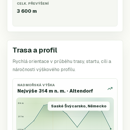
CELK. PŘEVÝŠENÍ
3 600
m
Trasa a profil
Rychlá orientace v průběhu trasy, startu, cíli a
náročnosti výškového profilu.
NADMOŘSKÁ VÝŠKA
Nejvýše 314 m n. m. · Altendorf
314 m
Saské Švýcarsko, Německo
217 m
120 m