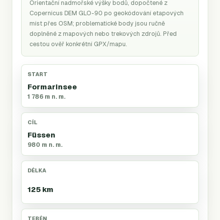
Orientační nadmořské výšky bodů, dopočtené z
Copernicus DEM GLO-90 po geokódování etapových
míst přes OSM; problematické body jsou ručně
doplněné z mapových nebo trekových zdrojů. Před
cestou ověř konkrétní GPX/mapu.
START
Formarinsee
1 786 m n. m.
CÍL
Füssen
980 m n. m.
DÉLKA
125 km
TERÉN