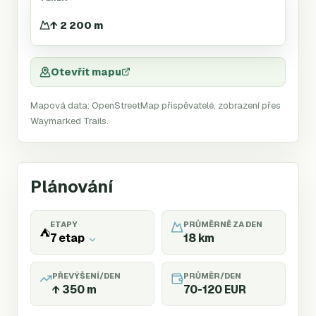
↑ 2 200 m
Otevřít mapu
Mapová data: OpenStreetMap přispěvatelé, zobrazení přes
Waymarked Trails.
Plánování
ETAPY
PRŮMĚRNĚ ZA DEN
⛺
7 etap
18
km
PŘEVÝŠENÍ/DEN
PRŮMĚR/DEN
↑
350
m
70-120 EUR