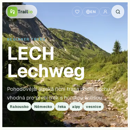
Trail
io
EN
BEGINNER TREKS
LECH
Lechweg
Pohodovější alpská říční trasa podél Lechu,
vhodná pro první trek s horskou kulisou.
Rakousko
Německo
řeka
alpy
vesnice