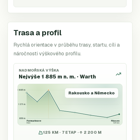
Trasa a profil
Rychlá orientace v průběhu trasy, startu, cíli a
náročnosti výškového profilu.
NADMOŘSKÁ VÝŠKA
Nejvýše 1 885 m n. m. · Warth
1 885 m
Rakousko a Německo
1 371 m
856 m
Formarinsee
Füssen
0 km
125 km
125 KM · 7 ETAP · ↑ 2 200 M