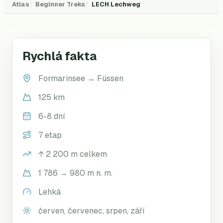
Atlas
Beginner Treks
LECH
Lechweg
Rychlá fakta
Formarinsee
→
Füssen
125 km
6-8 dní
7 etap
↑
2 200
m celkem
1 786 → 980 m n. m.
Lehká
červen, červenec, srpen, září