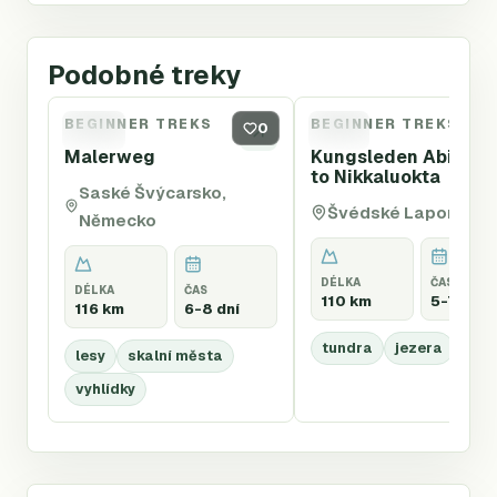
Podobné treky
BEGINNER TREKS
BEGINNER TREKS
MAL
0
KUN
Malerweg
Kungsleden Abisko
to Nikkaluokta
Saské Švýcarsko,
Švédské Laponsko
Německo
DÉLKA
ČAS
DÉLKA
ČAS
110 km
5-7 dní
116 km
6-8 dní
tundra
jezera
sev
lesy
skalní města
vyhlídky