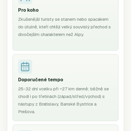
Pro koho
Zkušenější turisty se stanem nebo spacákem
do útulně, kteří chtějí velký souvislý přechod s
divočejším charakterem než Alpy.
Doporučené tempo
25-32 dní vcelku při ~27 km denně; běžně se
chodí i po třetinách (západ/střed/východ) s
nástupy z Bratislavy, Banské Bystrice a
Prešova.