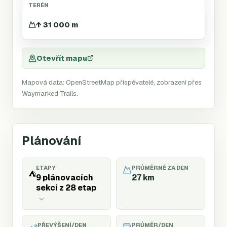
TERÉN
↑ 31 000 m
Otevřít mapu
Mapová data: OpenStreetMap přispěvatelé, zobrazení přes
Waymarked Trails.
Plánování
ETAPY
PRŮMĚRNĚ ZA DEN
⛺
9 plánovacích
27
km
sekcí z 28 etap
PŘEVÝŠENÍ/DEN
PRŮMĚR/DEN