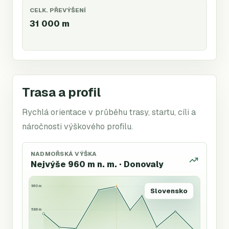
CELK. PŘEVÝŠENÍ
31 000
m
Trasa a profil
Rychlá orientace v průběhu trasy, startu, cíli a
náročnosti výškového profilu.
NADMOŘSKÁ VÝŠKA
Nejvýše 960 m n. m. · Donovaly
960 m
Slovensko
586 m