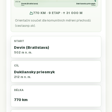
212 m
Devín (Bratislava)
Dukliansky priesmyk
0 km
770 km
770 KM · 9 ETAP · ↑ 31 000 M
Orientační součet dle komunitních měření přechodů
(cestasnp.sk).
START
Devín (Bratislava)
502 m n. m.
CÍL
Dukliansky priesmyk
212 m n. m.
DÉLKA
770 km