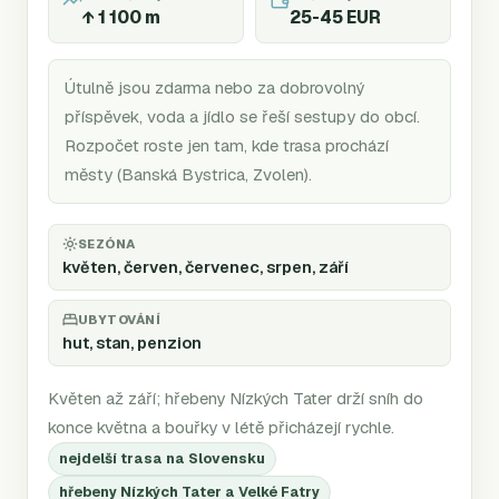
↑
1 100
m
25-45 EUR
Útulně jsou zdarma nebo za dobrovolný
příspěvek, voda a jídlo se řeší sestupy do obcí.
Rozpočet roste jen tam, kde trasa prochází
městy (Banská Bystrica, Zvolen).
SEZÓNA
květen, červen, červenec, srpen, září
UBYTOVÁNÍ
hut, stan, penzion
Květen až září; hřebeny Nízkých Tater drží sníh do
konce května a bouřky v létě přicházejí rychle.
nejdelší trasa na Slovensku
hřebeny Nízkých Tater a Velké Fatry