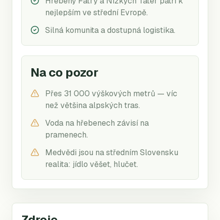
Hřebeny Fatry a Nízkých Tater patří k
nejlepším ve střední Evropě.
Silná komunita a dostupná logistika.
Na co pozor
Přes 31 000 výškových metrů — víc
než většina alpských tras.
Voda na hřebenech závisí na
pramenech.
Medvědi jsou na středním Slovensku
realita: jídlo věšet, hlučet.
Zdroje