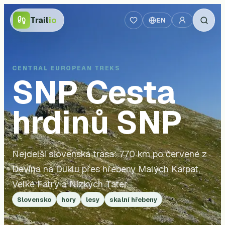
Trail
io
EN
CENTRAL EUROPEAN TREKS
SNP
Cesta
hrdinů SNP
Nejdelší slovenská trasa: 770 km po červené z
Devína na Duklu přes hřebeny Malých Karpat,
Velké Fatry a Nízkých Tater.
Slovensko
hory
lesy
skalní hřebeny