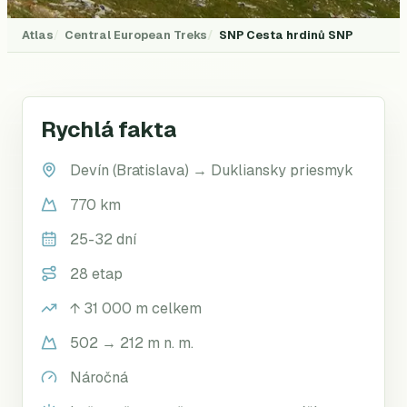
Atlas
Central European Treks
SNP
Cesta hrdinů SNP
Rychlá fakta
Devín (Bratislava)
→
Dukliansky priesmyk
770 km
25-32 dní
28 etap
↑
31 000
m celkem
502 → 212 m n. m.
Náročná