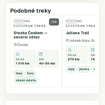
Podobné treky
CENTRAL
CENTRAL
STC
0
JUL
EUROPEAN TREKS
EUROPEAN TREKS
Stezka Českem —
Juliana Trail
severní větev
Julské Alpy, Slovins
Česko
DÉLKA
ČAS
270 km
14-16 dn
DÉLKA
ČAS
1 015 km
40-55 dní
alpy
jezera
údolí
lesy
hory
skalní města