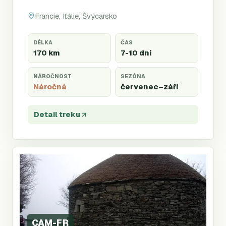
Francie, Itálie, Švýcarsko
DÉLKA
ČAS
170 km
7-10 dní
NÁROČNOST
SEZÓNA
Náročná
červenec
–září
Detail treku
CAM-FR