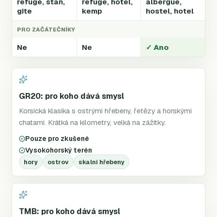
refuge, stan,
refuge, hotel,
albergue,
gite
kemp
hostel, hotel
PRO ZAČÁTEČNÍKY
Ne
Ne
✓ Ano
GR20: pro koho dává smysl
Korsická klasika s ostrými hřebeny, řetězy a horskými
chatami. Krátká na kilometry, velká na zážitky.
Pouze pro zkušené
Vysokohorský terén
hory
ostrov
skalní hřebeny
TMB: pro koho dává smysl