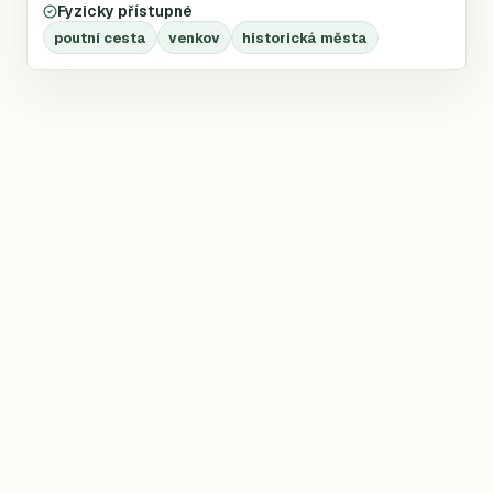
Fyzicky přístupné
poutní cesta
venkov
historická města
©
2026
Trailio —
nezávislý atlas dálkových treků
T