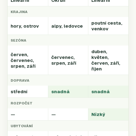
Lineární
Okruh
Lineární
KRAJINA
poutní cesta,
hory, ostrov
alpy, ledovce
venkov
SEZÓNA
duben,
červen,
červenec,
květen,
červenec,
srpen, září
červen, září,
srpen, září
říjen
DOPRAVA
střední
snadná
snadná
ROZPOČET
—
—
Nízký
UBYTOVÁNÍ