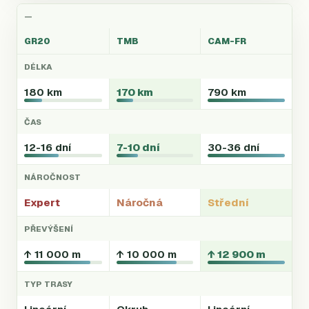
—
GR20
TMB
CAM-FR
DÉLKA
180 km
170 km
790 km
ČAS
12-16 dní
7-10 dní
30-36 dní
NÁROČNOST
Expert
Náročná
Střední
PŘEVÝŠENÍ
↑ 11 000 m
↑ 10 000 m
↑ 12 900 m
TYP TRASY