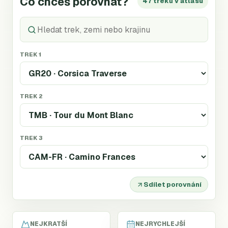
Co chceš porovnat?
47 treků v atlasu
TREK 1
TREK 2
TREK 3
Sdílet porovnání
NEJKRATŠÍ
NEJRYCHLEJŠÍ