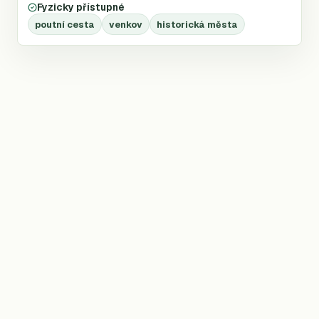
Fyzicky přístupné
poutní cesta
venkov
historická města
©
2026
Trailio —
nezávislý atlas dálkových treků
T