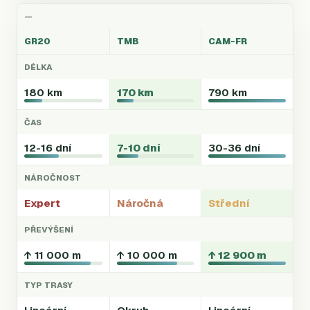
—
GR20
TMB
CAM-FR
DÉLKA
180 km
170 km
790 km
ČAS
12-16 dní
7-10 dní
30-36 dní
NÁROČNOST
Expert
Náročná
Střední
PŘEVÝŠENÍ
↑ 11 000 m
↑ 10 000 m
↑ 12 900 m
TYP TRASY