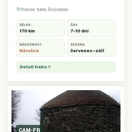
Francie, Itálie, Švýcarsko
DÉLKA
ČAS
170 km
7-10 dní
NÁROČNOST
SEZÓNA
Náročná
červenec
–září
Detail treku
CAM-FR