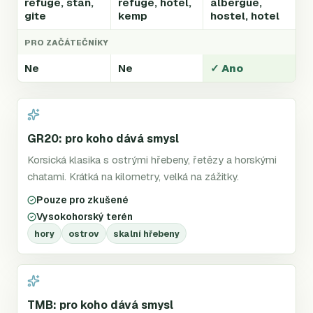
refuge, stan,
refuge, hotel,
albergue,
gite
kemp
hostel, hotel
PRO ZAČÁTEČNÍKY
Ne
Ne
✓ Ano
GR20: pro koho dává smysl
Korsická klasika s ostrými hřebeny, řetězy a horskými
chatami. Krátká na kilometry, velká na zážitky.
Pouze pro zkušené
Vysokohorský terén
hory
ostrov
skalní hřebeny
TMB: pro koho dává smysl