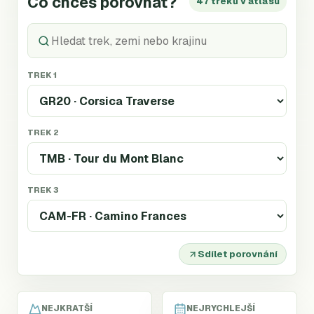
Co chceš porovnat?
47 treků v atlasu
TREK 1
TREK 2
TREK 3
Sdílet porovnání
NEJKRATŠÍ
NEJRYCHLEJŠÍ