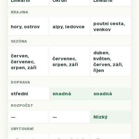
Lineární
Okruh
Lineární
KRAJINA
poutní cesta,
hory, ostrov
alpy, ledovce
venkov
SEZÓNA
duben,
červen,
červenec,
květen,
červenec,
srpen, září
červen, září,
srpen, září
říjen
DOPRAVA
střední
snadná
snadná
ROZPOČET
—
—
Nízký
UBYTOVÁNÍ