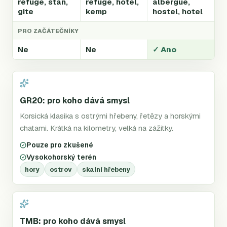
refuge, stan,
refuge, hotel,
albergue,
gite
kemp
hostel, hotel
PRO ZAČÁTEČNÍKY
Ne
Ne
✓ Ano
GR20: pro koho dává smysl
Korsická klasika s ostrými hřebeny, řetězy a horskými
chatami. Krátká na kilometry, velká na zážitky.
Pouze pro zkušené
Vysokohorský terén
hory
ostrov
skalní hřebeny
TMB: pro koho dává smysl