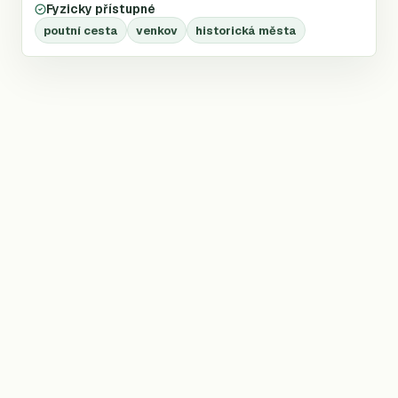
Fyzicky přístupné
poutní cesta
venkov
historická města
©
2026
Trailio —
nezávislý atlas dálkových treků
T