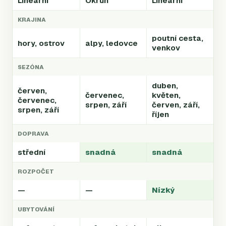
Lineární
Okruh
Lineární
KRAJINA
poutní cesta,
hory, ostrov
alpy, ledovce
venkov
SEZÓNA
duben,
červen,
červenec,
květen,
červenec,
srpen, září
červen, září,
srpen, září
říjen
DOPRAVA
střední
snadná
snadná
ROZPOČET
—
—
Nízký
UBYTOVÁNÍ