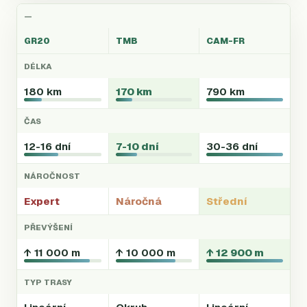
—
GR20
TMB
CAM-FR
DÉLKA
180 km
170 km
790 km
ČAS
12-16 dní
7-10 dní
30-36 dní
NÁROČNOST
Expert
Náročná
Střední
PŘEVÝŠENÍ
↑ 11 000 m
↑ 10 000 m
↑ 12 900 m
TYP TRASY