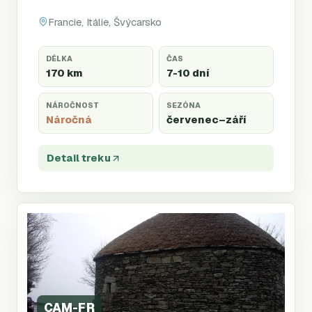
Francie, Itálie, Švýcarsko
DÉLKA
ČAS
170 km
7-10 dní
NÁROČNOST
SEZÓNA
Náročná
červenec
–září
Detail treku
CAM-FR