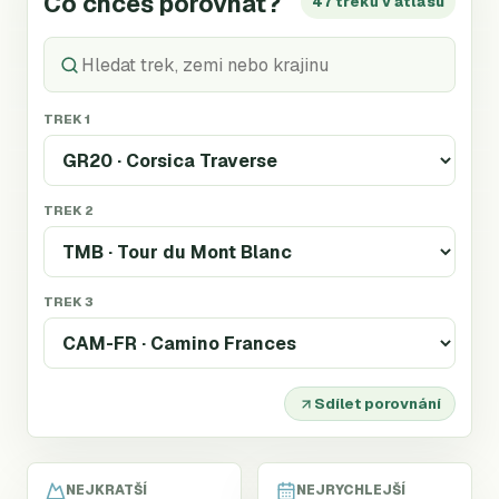
Co chceš porovnat?
47 treků v atlasu
TREK 1
TREK 2
TREK 3
Sdílet porovnání
NEJKRATŠÍ
NEJRYCHLEJŠÍ