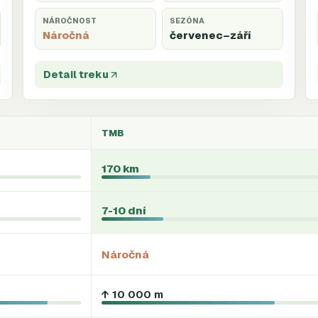
NÁROČNOST
SEZÓNA
Náročná
červenec
–září
Detail treku
TMB
170 km
7-10 dní
Náročná
↑ 10 000 m