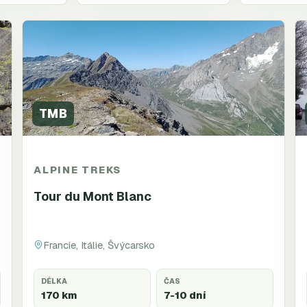
TMB
ALPINE TREKS
Tour du Mont Blanc
Francie, Itálie, Švýcarsko
DÉLKA
ČAS
170 km
7-10 dní