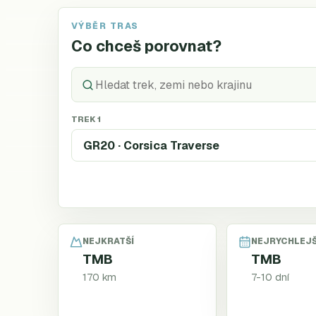
VÝBĚR TRAS
Co chceš porovnat?
TREK 1
NEJKRATŠÍ
NEJRYCHLEJŠ
TMB
TMB
170 km
7-10 dní