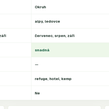
Okruh
alpy, ledovce
září
červenec, srpen, září
snadná
—
refuge, hotel, kemp
Ne