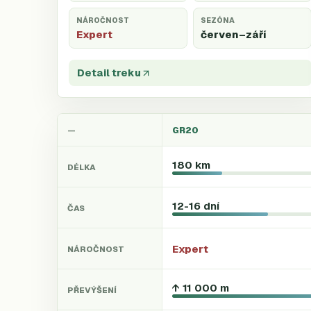
NÁROČNOST
SEZÓNA
Expert
červen
–září
Detail treku
GR20
—
180 km
DÉLKA
12-16 dní
ČAS
Expert
NÁROČNOST
↑ 11 000 m
PŘEVÝŠENÍ