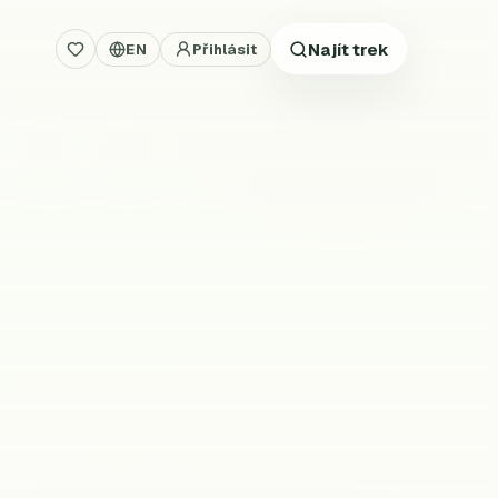
Najít trek
EN
Přihlásit