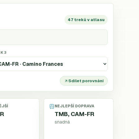
47 treků v atlasu
K 3
Sdílet porovnání
ĚJŠÍ
NEJLEPŠÍ DOPRAVA
FR
TMB, CAM-FR
snadná