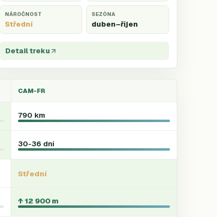
NÁROČNOST
SEZÓNA
Střední
duben
–říjen
Detail treku
CAM-FR
790 km
30-36 dní
Střední
↑ 12 900 m